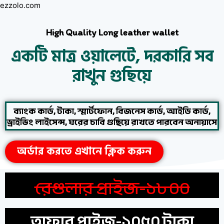
ezzolo.com
High Quality Long leather wallet
একটি মাত্র ওয়ালেটে, দরকারি সব
রাখুন গুছিয়ে
ব্যাংক কার্ড, টাকা, স্মার্টফোন, বিজনেস কার্ড, আইডি কার্ড,
ড্রাইভিং লাইসেন্স, ঘরের চাবি গুছিয়ে রাখতে পারবেন অনায়াসে
অর্ডার করতে এখানে ক্লিক করুন
রেগুলার প্রাইজ-১৮০০
অফার প্রাইজ-১০৫০ টাকা